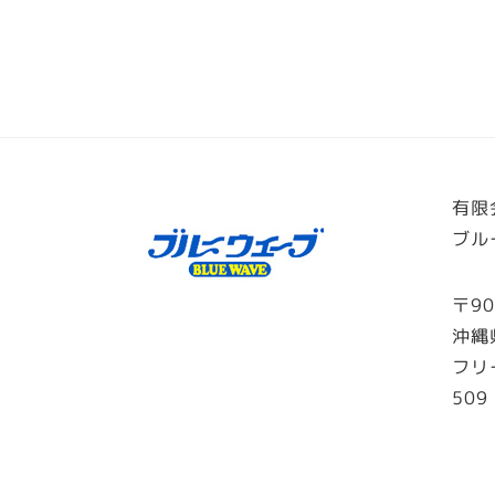
投
稿
の
ペ
有限
ブル
ー
ジ
〒90
沖縄
送
フリ
り
509