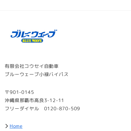
稿
の
ペ
ー
ジ
送
り
有限会社コウセイ自動車
ブルーウェーブ小禄バイパス
〒901-0145
沖縄県那覇市高良3-12-11
フリーダイヤル 0120-870-509
Home