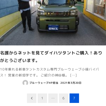
名護からネットを見てダイハツタントご購入！あり
がとうございます。
10年乗れる新車タントカスタム専門ブルーウェーブ小禄バイパ
ス！ 営業の新垣学です。 ご紹介の神谷様。 […]
ブルーウェーブHP担当
2021年3月20日
投
1
…
6
7