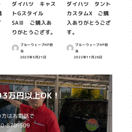
ト
ダイハツ キャス
ダイハツ タント
購
トGスタイル
カスタムX ご購
ざ
SAⅢ ご購入あ
入ありがとうござ
りがとうござす。
す。
ブルーウェーブHP担
ブルーウェーブHP担
当
当
2023年5月21日
2022年11月26日
3万円以上OK！
の方はお電話で
-870-509