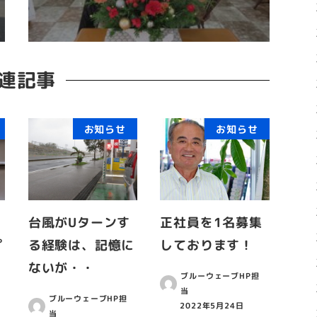
連記事
お知らせ
お知らせ
台風がUターンす
正社員を1名募集
プ
る経験は、記憶に
しております！
ないが・・
ブルーウェーブHP担
当
ブルーウェーブHP担
2022年5月24日
当